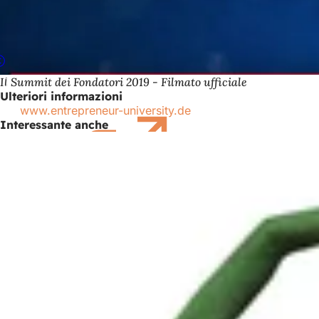
Il Summit dei Fondatori 2019 - Filmato ufficiale
Ulteriori informazioni
www.entrepreneur-university.de
(Si
Interessante anche
apre
in
una
nuova
scheda)