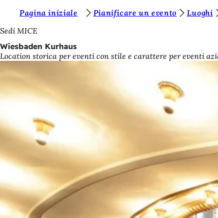
S
Pagina iniziale
Pianificare un evento
Luoghi
Vai al contenuto
i
Sedi MICE
e
Wiesbaden Kurhaus
Location storica per eventi con stile e carattere per eventi azie
t
e
q
u
i
: