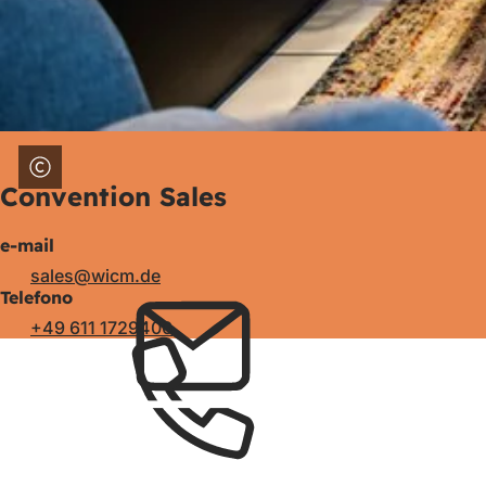
Convention Sales
e-mail
sales
wicm
de
Telefono
+49 611 1729400
Area
dei
piedi