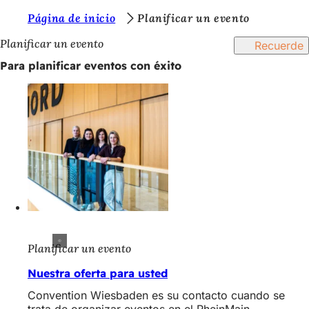
E
Página de inicio
Planificar un evento
Saltar al contenido
s
Planificar un evento
Recuerde
t
Para planificar eventos con éxito
á
s
a
q
u
í
:
Planificar un evento
Nuestra oferta para usted
Convention Wiesbaden es su contacto cuando se