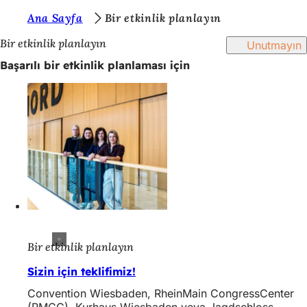
B
Ana Sayfa
Bir etkinlik planlayın
İçeriğe atla
u
Bir etkinlik planlayın
Unutmayın
r
Başarılı bir etkinlik planlaması için
a
d
a
s
ı
n
ı
z
Bir etkinlik planlayın
:
Sizin için teklifimiz!
Convention Wiesbaden, RheinMain CongressCenter