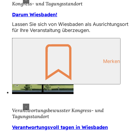
h
Kongress- und Tagungsstandort
h
Darum Wiesbaden!
i
Lassen Sie sich von Wiesbaden als Ausrichtungsort
für Ihre Veranstaltung überzeugen.
e
r
:
Merken
Verantwortungsbewusster Kongress- und
Tagungsstandort
Verantwortungsvoll tagen in Wiesbaden