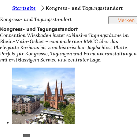
S
Startseite
Kongress- und Tagungsstandort
Inhalt anspringen
i
Kongress- und Tagungsstandort
Merken
e
Kongress- und Tagungsstandort
Convention Wiesbaden bietet exklusive Tagungsräume im
b
Rhein-Main-Gebiet – vom modernen RMCC über das
e
elegante Kurhaus bis zum historischen Jagdschloss Platte.
Perfekt für Kongresse, Tagungen und Firmenveranstaltungen
f
mit erstklassigem Service und zentraler Lage.
i
n
d
e
n
s
i
c