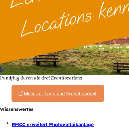
Rundflug durch die drei Eventlocations
Mehr zur Lage und Erreichbarkeit
(Öffnet
in
einem
Wissenswertes
neuen
Tab)
RMCC erweitert Photovoltaikanlage