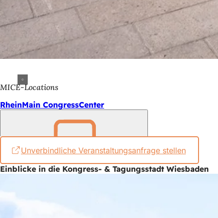
MICE-Locations
RheinMain CongressCenter
Unverbindliche Veranstaltungsanfrage stellen
(Öffnet
Merken
in
Einblicke in die Kongress- & Tagungsstadt Wiesbaden
einem
neuen
Tab)