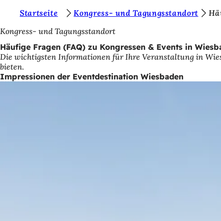
S
Startseite
Kongress- und Tagungsstandort
Hä
Inhalt anspringen
i
Kongress- und Tagungsstandort
e
Häufige Fragen (FAQ) zu Kongressen & Events in Wiesb
Die wichtigsten Informationen für Ihre Veranstaltung in Wie
b
bieten.
e
Impressionen der Eventdestination Wiesbaden
f
i
n
d
e
n
s
i
c